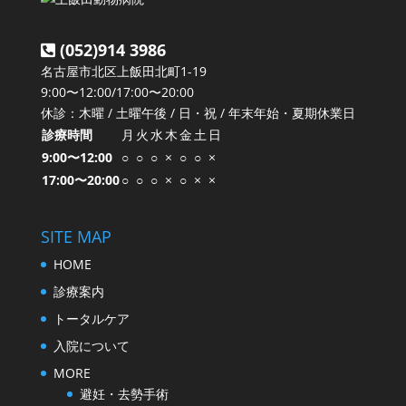
(052)914 3986
名古屋市北区上飯田北町1-19
9:00〜12:00/17:00〜20:00
休診：木曜 / 土曜午後 / 日・祝 / 年末年始・夏期休業日
診療時間
月
火
水
木
金
土
日
9:00〜12:00
○
○
○
×
○
○
×
17:00〜20:00
○
○
○
×
○
×
×
SITE MAP
HOME
診療案内
トータルケア
入院について
MORE
避妊・去勢手術