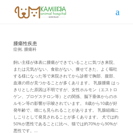
腫瘍性疾患
症例
,
腫瘍科
飼い主様が体表に腫瘍ができていることに気づき来院、
または元気がない、食欲がない、痩せてきた、よく嘔吐
する様になった等で来院されてから診察で胸部、腹部、
血液の癌が見つかることが多くあります。 乳腺腫瘍 はっ
きりとした原因は不明ですが、女性ホルモン（エストロ
ゲン、プロゲステロン等）との関係、脳下垂体からのホ
ルモン等の影響が示唆されています。 8歳から10歳が好
発年齢で、雄にも見られることがあります。 乳腺組織に
しこりとして発見されることが多くあります。 犬では約
50%が悪性であることに比べ、猫では約70%から90%が
悪性です。...