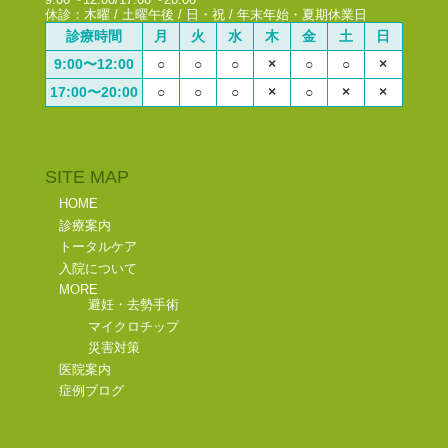
休診：木曜 / 土曜午後 / 日・祝 / 年末年始・夏期休業日
診療時間
月
火
水
木
金
土
日
9:00〜12:00
○
○
○
×
○
○
×
17:00〜20:00
○
○
○
×
○
×
×
SITE MAP
HOME
診療案内
トータルケア
入院について
MORE
避妊・去勢手術
マイクロチップ
災害対策
医院案内
症例ブログ